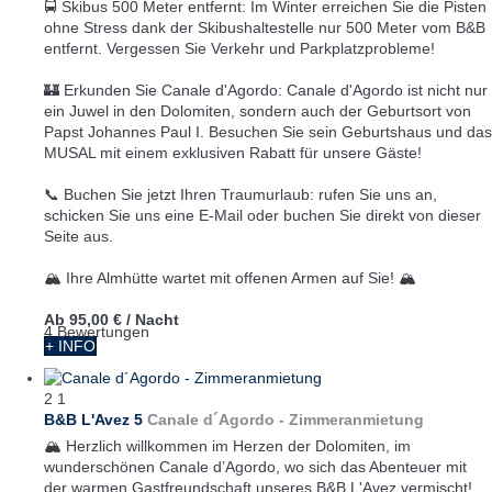
🚍 Skibus 500 Meter entfernt: Im Winter erreichen Sie die Pisten
ohne Stress dank der Skibushaltestelle nur 500 Meter vom B&B
entfernt. Vergessen Sie Verkehr und Parkplatzprobleme!
🏰 Erkunden Sie Canale d'Agordo: Canale d'Agordo ist nicht nur
ein Juwel in den Dolomiten, sondern auch der Geburtsort von
Papst Johannes Paul I. Besuchen Sie sein Geburtshaus und das
MUSAL mit einem exklusiven Rabatt für unsere Gäste!
📞 Buchen Sie jetzt Ihren Traumurlaub: rufen Sie uns an,
schicken Sie uns eine E-Mail oder buchen Sie direkt von dieser
Seite aus.
🏔️ Ihre Almhütte wartet mit offenen Armen auf Sie! 🏔️
Ab
95,00 €
/ Nacht
4 Bewertungen
+ INFO
2
1
B&B L'Avez 5
Canale d´Agordo -
Zimmeranmietung
🏔️ Herzlich willkommen im Herzen der Dolomiten, im
wunderschönen Canale d’Agordo, wo sich das Abenteuer mit
der warmen Gastfreundschaft unseres B&B L'Avez vermischt!