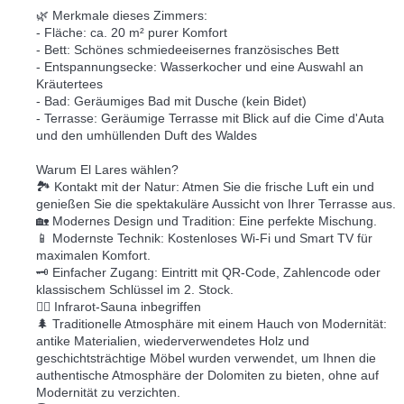
🌿 Merkmale dieses Zimmers:
- Fläche: ca. 20 m² purer Komfort
- Bett: Schönes schmiedeeisernes französisches Bett
- Entspannungsecke: Wasserkocher und eine Auswahl an
Kräutertees
- Bad: Geräumiges Bad mit Dusche (kein Bidet)
- Terrasse: Geräumige Terrasse mit Blick auf die Cime d'Auta
und den umhüllenden Duft des Waldes
Warum El Lares wählen?
🏞️ Kontakt mit der Natur: Atmen Sie die frische Luft ein und
genießen Sie die spektakuläre Aussicht von Ihrer Terrasse aus.
🏡 Modernes Design und Tradition: Eine perfekte Mischung.
📱 Modernste Technik: Kostenloses Wi-Fi und Smart TV für
maximalen Komfort.
🗝️ Einfacher Zugang: Eintritt mit QR-Code, Zahlencode oder
klassischem Schlüssel im 2. Stock.
🧖‍♀️ Infrarot-Sauna inbegriffen
🌲 Traditionelle Atmosphäre mit einem Hauch von Modernität:
antike Materialien, wiederverwendetes Holz und
geschichtsträchtige Möbel wurden verwendet, um Ihnen die
authentische Atmosphäre der Dolomiten zu bieten, ohne auf
Modernität zu verzichten.