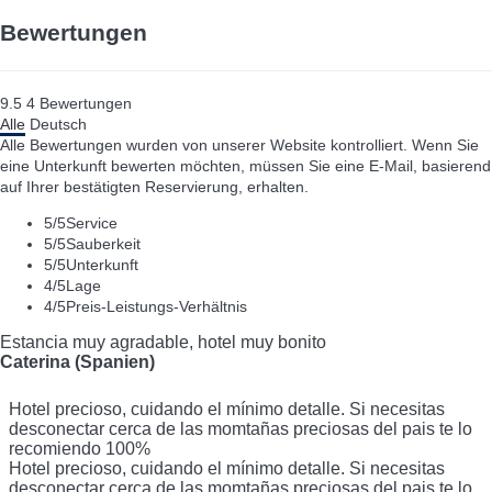
Bewertungen
9.5
4
Bewertungen
Alle
Deutsch
Alle Bewertungen wurden von unserer Website kontrolliert. Wenn Sie
eine Unterkunft bewerten möchten, müssen Sie eine E-Mail, basierend
auf Ihrer bestätigten Reservierung, erhalten.
5
/5
Service
5
/5
Sauberkeit
5
/5
Unterkunft
4
/5
Lage
4
/5
Preis-Leistungs-Verhältnis
Estancia muy agradable, hotel muy bonito
Caterina (Spanien)
Hotel precioso, cuidando el mínimo detalle. Si necesitas
desconectar cerca de las momtañas preciosas del pais te lo
recomiendo 100%
Hotel precioso, cuidando el mínimo detalle. Si necesitas
desconectar cerca de las momtañas preciosas del pais te lo