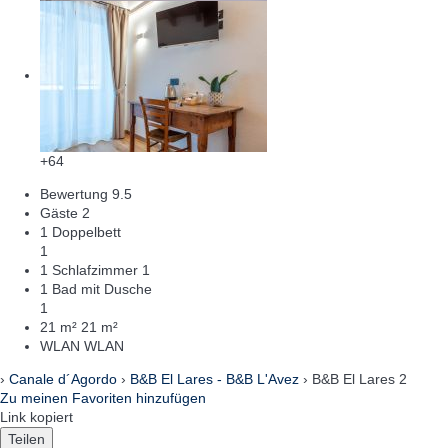
+64
Bewertung
9.5
Gäste
2
1 Doppelbett
1
1 Schlafzimmer
1
1 Bad mit Dusche
1
21 m²
21 m²
WLAN
WLAN
›
Canale d´Agordo
›
B&B El Lares - B&B L'Avez
› B&B El Lares 2
Zu meinen Favoriten hinzufügen
Link kopiert
Teilen