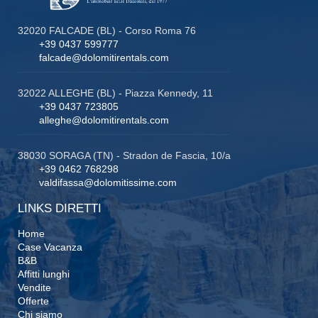
32020 FALCADE (BL) - Corso Roma 76
+39 0437 599777
falcade@dolomitirentals.com
32022 ALLEGHE (BL) - Piazza Kennedy, 11
+39 0437 723805
alleghe@dolomitirentals.com
38030 SORAGA (TN) - Stradon de Fascia, 10/a
+39 0462 768298
valdifassa@dolomitissime.com
LINKS DIRETTI
Home
Case Vacanza
B&B
Affitti lunghi
Vendite
Offerte
Chi siamo