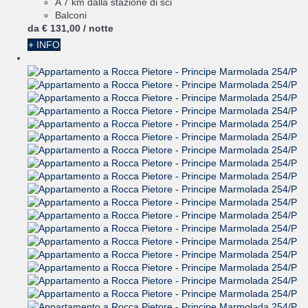
A 7 km dalla stazione di sci
Balconi
da
€ 131,
00
/ notte
+ INFO