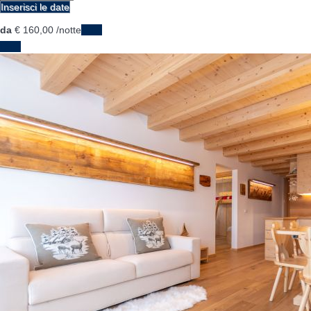
Inserisci le date
da
€ 160,
00
/notte
Date
Date