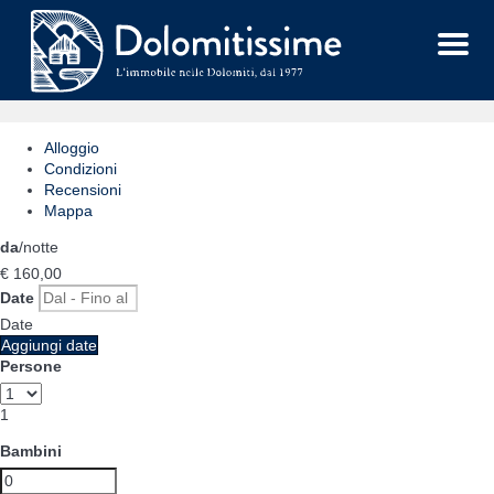
Menu
Alloggio
Condizioni
Recensioni
Mappa
da
/notte
€ 160,
00
Date
Date
Aggiungi date
Persone
1
Bambini