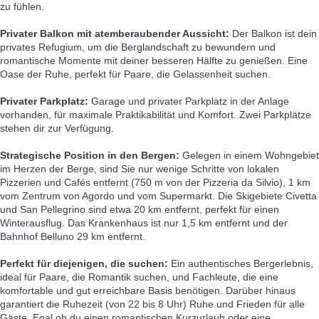
zu fühlen.
Privater Balkon mit atemberaubender Aussicht:
Der Balkon ist dein
privates Refugium, um die Berglandschaft zu bewundern und
romantische Momente mit deiner besseren Hälfte zu genießen. Eine
Oase der Ruhe, perfekt für Paare, die Gelassenheit suchen.
Privater Parkplatz:
Garage und privater Parkplatz in der Anlage
vorhanden, für maximale Praktikabilität und Komfort. Zwei Parkplätze
stehen dir zur Verfügung.
Strategische Position in den Bergen:
Gelegen in einem Wohngebiet
im Herzen der Berge, sind Sie nur wenige Schritte von lokalen
Pizzerien und Cafés entfernt (750 m von der Pizzeria da Silvio), 1 km
vom Zentrum von Agordo und vom Supermarkt. Die Skigebiete Civetta
und San Pellegrino sind etwa 20 km entfernt, perfekt für einen
Winterausflug. Das Krankenhaus ist nur 1,5 km entfernt und der
Bahnhof Belluno 29 km entfernt.
Perfekt für diejenigen, die suchen:
Ein authentisches Bergerlebnis,
ideal für Paare, die Romantik suchen, und Fachleute, die eine
komfortable und gut erreichbare Basis benötigen. Darüber hinaus
garantiert die Ruhezeit (von 22 bis 8 Uhr) Ruhe und Frieden für alle
Gäste. Egal ob du einen romantischen Kurzurlaub oder eine