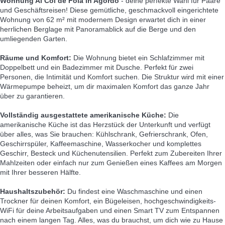
Wohnung Al Col de Foia in Agordo
- deine perfekte Wahl für Paare
und Geschäftsreisen! Diese gemütliche, geschmackvoll eingerichtete
Wohnung von 62 m² mit modernem Design erwartet dich in einer
herrlichen Berglage mit Panoramablick auf die Berge und den
umliegenden Garten.
Räume und Komfort:
Die Wohnung bietet ein Schlafzimmer mit
Doppelbett und ein Badezimmer mit Dusche. Perfekt für zwei
Personen, die Intimität und Komfort suchen. Die Struktur wird mit einer
Wärmepumpe beheizt, um dir maximalen Komfort das ganze Jahr
über zu garantieren.
Vollständig ausgestattete amerikanische Küche:
Die
amerikanische Küche ist das Herzstück der Unterkunft und verfügt
über alles, was Sie brauchen: Kühlschrank, Gefrierschrank, Ofen,
Geschirrspüler, Kaffeemaschine, Wasserkocher und komplettes
Geschirr, Besteck und Küchenutensilien. Perfekt zum Zubereiten Ihrer
Mahlzeiten oder einfach nur zum Genießen eines Kaffees am Morgen
mit Ihrer besseren Hälfte.
Haushaltszubehör:
Du findest eine Waschmaschine und einen
Trockner für deinen Komfort, ein Bügeleisen, hochgeschwindigkeits-
WiFi für deine Arbeitsaufgaben und einen Smart TV zum Entspannen
nach einem langen Tag. Alles, was du brauchst, um dich wie zu Hause