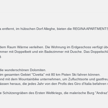
a entfernt, im hübschen Dorf Alleghe, bieten die REGINA APARTMENTS
e dem Raum Wärme verleihen. Die Wohnung im Erdgeschoss verfügt übe
immer mit Doppelbett und ein Badezimmer mit Dusche. Das Doppelschla
g.
die wunderschönen Dolomiten.
ie im gesamten Gebiet "Civetta" mit 80 km Pisten Ski fahren können.
 mit dem Mountainbike unternehmen, um Zufluchtsorte und gastfreundli
ässen heraus, die jedes Jahr von den Profis des Giro d'Italia befahren
 Schützengräben des Ersten Weltkriegs, die malerische Burg "Andraz"