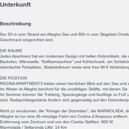
Unterkunft
Beschreibung
Nur 50 m vom Strand am Alleghe-See und 800 m vom Skigebiet Civett
Geschmack eingerichtet sind.
DIE RAUME
Jedes Apartment hat ein modernes Design mit hellen Holzmöbeln, di
Backofen, Mikrowelle, "Kaffeemaschine" und Kühlschrank, ein Schlafz
überdachte Parkplätze, Skiabstellraum sowie eine free Wi-fi Verbindun
DIE POSITION
REGINA APARTMENTS bieten einen herrlichen Blick auf den See und 
Im Winter ist Alleghe berühmt für die unzähligen Skilifte, mit denen S
Im Sommer können Sie Trekking, Spaziergänge und Ausflüge zu Fuß und
sind. Radsportbegeisterte fordern sich gegenseitig auf den Dolomitenp
Nicht zu versäumen: die "Königin der Dolomiten", die MARMOLADA, die
Alleghe ist nur eine 45-minütige Fahrt von Cortina d'Ampezzo entfernt.
Entfernung vom Zentrum und von den Civetta-Skiliften: 800 M
Marmolada / Sellaronda Lifte: 14 Km