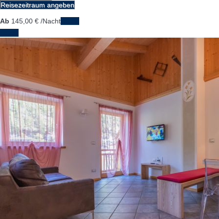
Reisezeitraum angeben
Ab
145,
00 €
/Nacht
Daten
Daten