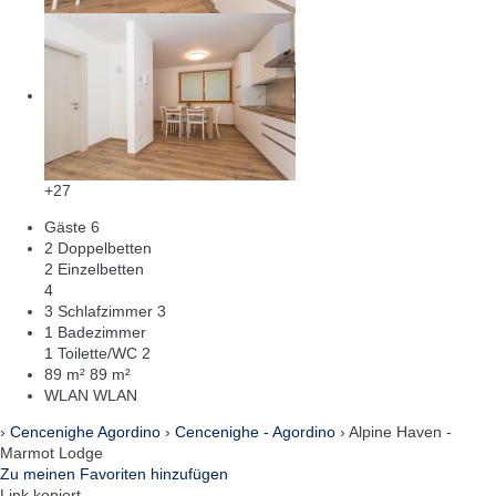
+27
Gäste
6
2 Doppelbetten
2 Einzelbetten
4
3 Schlafzimmer
3
1 Badezimmer
1 Toilette/WC
2
89 m²
89 m²
WLAN
WLAN
›
Cencenighe Agordino
›
Cencenighe - Agordino
› Alpine Haven -
Marmot Lodge
Zu meinen Favoriten hinzufügen
Link kopiert