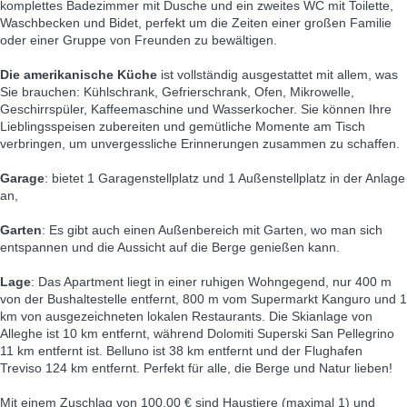
komplettes Badezimmer mit Dusche und ein zweites WC mit Toilette,
Waschbecken und Bidet, perfekt um die Zeiten einer großen Familie
oder einer Gruppe von Freunden zu bewältigen.
Die amerikanische Küche
ist vollständig ausgestattet mit allem, was
Sie brauchen: Kühlschrank, Gefrierschrank, Ofen, Mikrowelle,
Geschirrspüler, Kaffeemaschine und Wasserkocher. Sie können Ihre
Lieblingsspeisen zubereiten und gemütliche Momente am Tisch
verbringen, um unvergessliche Erinnerungen zusammen zu schaffen.
Garage
: bietet 1 Garagenstellplatz und 1 Außenstellplatz in der Anlage
an,
Garten
: Es gibt auch einen Außenbereich mit Garten, wo man sich
entspannen und die Aussicht auf die Berge genießen kann.
Lage
: Das Apartment liegt in einer ruhigen Wohngegend, nur 400 m
von der Bushaltestelle entfernt, 800 m vom Supermarkt Kanguro und 1
km von ausgezeichneten lokalen Restaurants. Die Skianlage von
Alleghe ist 10 km entfernt, während Dolomiti Superski San Pellegrino
11 km entfernt ist. Belluno ist 38 km entfernt und der Flughafen
Treviso 124 km entfernt. Perfekt für alle, die Berge und Natur lieben!
Mit einem Zuschlag von 100,00 € sind Haustiere (maximal 1) und