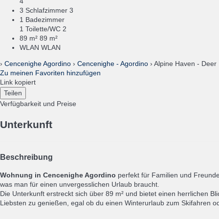
4
3 Schlafzimmer
3
1 Badezimmer
1 Toilette/WC
2
89 m²
89 m²
WLAN
WLAN
›
Cencenighe Agordino
›
Cencenighe - Agordino
› Alpine Haven - Deer
Zu meinen Favoriten hinzufügen
Link kopiert
Teilen
Verfügbarkeit und Preise
Unterkunft
Beschreibung
Wohnung in Cencenighe Agordino
perfekt für Familien und Freund
was man für einen unvergesslichen Urlaub braucht.
Die Unterkunft erstreckt sich über 89 m² und bietet einen herrlichen
Liebsten zu genießen, egal ob du einen Winterurlaub zum Skifahren 