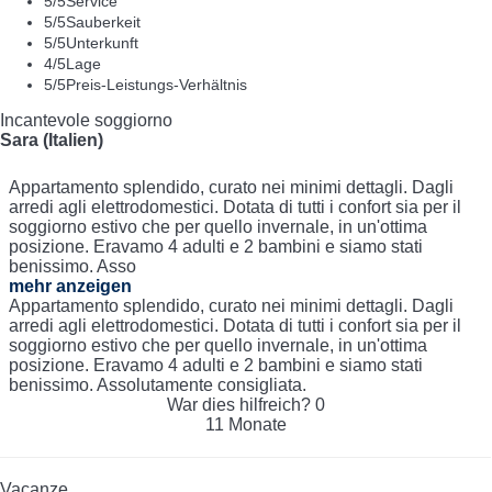
5
/5
Service
5
/5
Sauberkeit
5
/5
Unterkunft
4
/5
Lage
5
/5
Preis-Leistungs-Verhältnis
Incantevole soggiorno
Sara (Italien)
Appartamento splendido, curato nei minimi dettagli. Dagli
arredi agli elettrodomestici. Dotata di tutti i confort sia per il
soggiorno estivo che per quello invernale, in un'ottima
posizione. Eravamo 4 adulti e 2 bambini e siamo stati
benissimo. Asso
mehr anzeigen
Appartamento splendido, curato nei minimi dettagli. Dagli
arredi agli elettrodomestici. Dotata di tutti i confort sia per il
soggiorno estivo che per quello invernale, in un'ottima
posizione. Eravamo 4 adulti e 2 bambini e siamo stati
benissimo. Assolutamente consigliata.
War dies hilfreich?
0
11 Monate
Vacanze