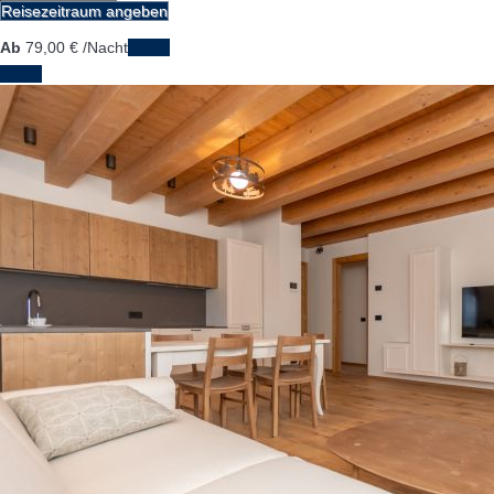
Reisezeitraum angeben
Ab
79,
00 €
/Nacht
Daten
Daten