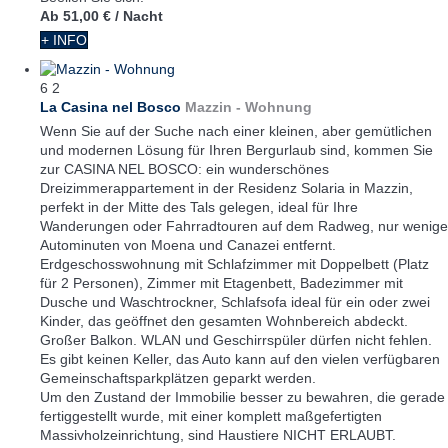
Ab
51,00 €
/ Nacht
+ INFO
6
2
La Casina nel Bosco
Mazzin -
Wohnung
Wenn Sie auf der Suche nach einer kleinen, aber gemütlichen
und modernen Lösung für Ihren Bergurlaub sind, kommen Sie
zur CASINA NEL BOSCO: ein wunderschönes
Dreizimmerappartement in der Residenz Solaria in Mazzin,
perfekt in der Mitte des Tals gelegen, ideal für Ihre
Wanderungen oder Fahrradtouren auf dem Radweg, nur wenige
Autominuten von Moena und Canazei entfernt.
Erdgeschosswohnung mit Schlafzimmer mit Doppelbett (Platz
für 2 Personen), Zimmer mit Etagenbett, Badezimmer mit
Dusche und Waschtrockner, Schlafsofa ideal für ein oder zwei
Kinder, das geöffnet den gesamten Wohnbereich abdeckt.
Großer Balkon. WLAN und Geschirrspüler dürfen nicht fehlen.
Es gibt keinen Keller, das Auto kann auf den vielen verfügbaren
Gemeinschaftsparkplätzen geparkt werden.
Um den Zustand der Immobilie besser zu bewahren, die gerade
fertiggestellt wurde, mit einer komplett maßgefertigten
Massivholzeinrichtung, sind Haustiere NICHT ERLAUBT.