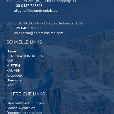
32022 ALLEGHE (BL) - Piazza Kennedy, 11
+39 0437 723805
alleghe@dolomitirentals.com
38030 SORAGA (TN) - Stradon de Fascia, 10/a
+39 0462 768298
valdifassa@dolomitissime.com
SCHNELLE LINKS
Home
FERIENWHONUNGEN
B&B
MIETEN
KAUFEN
Angebote
Über uns
Blog
HILFREICHE LINKS
Geschäftsbedingungen
Cookie-Richtlinien
Datenschutzerklärung