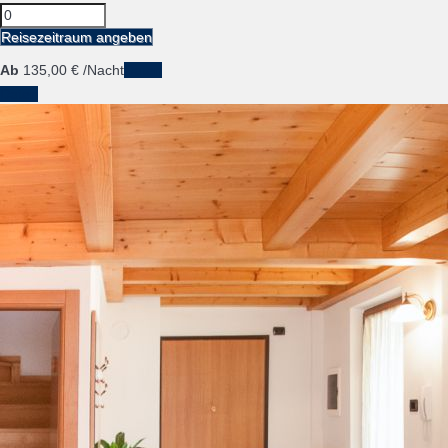
Reisezeitraum angeben
Ab
135,
00 €
/Nacht
Daten
Daten