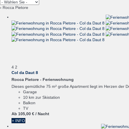
› Rocca Pietore
4
2
Col da Daut 8
Rocca Pietore -
Ferienwohnung
Dieses gemütliche 75 m² große Apartment liegt im Herzen der Dol
Garage
10 km zur Skistation
Balkon
TV
Ab
105,
00 €
/ Nacht
+ INFO