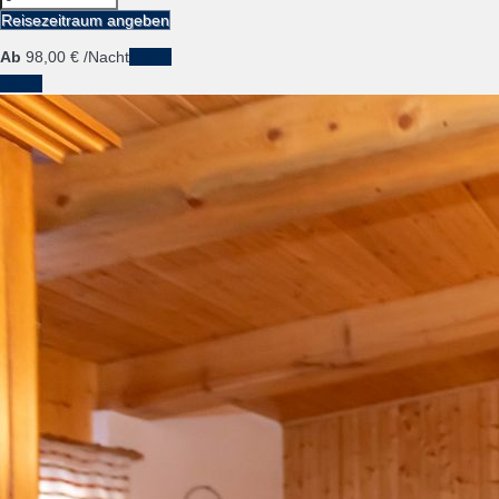
Reisezeitraum angeben
Ab
98,
00 €
/Nacht
Daten
Daten