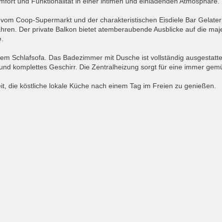
omfort und Funktionalität in einer intimen und einladenden Atmosphäre.
vom Coop-Supermarkt und der charakteristischen Eisdiele Bar Gelateria
hren. Der private Balkon bietet atemberaubende Ausblicke auf die maj
e.
nem Schlafsofa. Das Badezimmer mit Dusche ist vollständig ausgestatt
und komplettes Geschirr. Die Zentralheizung sorgt für eine immer ge
it, die köstliche lokale Küche nach einem Tag im Freien zu genießen.