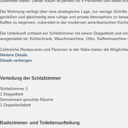
Dolomiten bietet. Dieser Raum ist perfekt für 4 Personen und bietet K
Die Wohnung verfügt über eine strategische Lage, nur wenige Schritte 
genießen und gleichzeitig eine ruhige und private Atmosphäre zu bewa
Kaffee zu beginnen, zubereitet in der modernen amerikanischen Küch
Die Unterkunft umfasst ein Schlafzimmer mit einem Doppelbett und ei
ausgestattet ist: Kühlschrank, Waschmaschine, Ofen, Kaffeemaschine 
Zahlreiche Restaurants und Pizzerien in der Nähe bieten die Möglichke
Weitere Details
Details verbergen
Verteilung der Schlafzimmer
Schlafzimmer 1
1 Doppelbett
Gemeinsam genutzte Räume
1 Doppelsofabett
Badezimmer- und Toilettenaufteilung