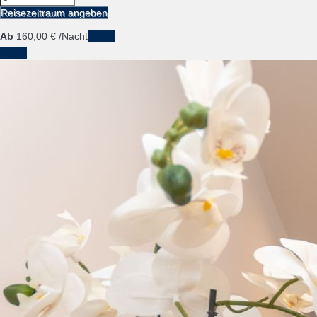
Reisezeitraum angeben
Ab
160,
00 €
/Nacht
Daten
Daten