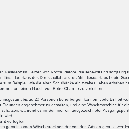
en Residenz im Herzen von Rocca Pietore, die liebevoll und sorgfältig
Einst das Haus des Dorfschullehrers, erzählt dieses Haus heute Gesc
Sie zum Beispiel, wie die alten Schulbänke ein zweites Leben erhalt
ordnet, um einen Hauch von Retro-Charme zu verleihen.
ie insgesamt bis zu 20 Personen beherbergen können. Jede Einheit wu
mit Freunden angenehmer zu gestalten, und eine Waschmaschine für ein
n schätzen, während es im Sommer ein ausgezeichneter Ausgangspunkt 
n wird.
rnt verfügbar.
einem gemeinsamen Wäschetrockner, der von den Gästen genutzt werden