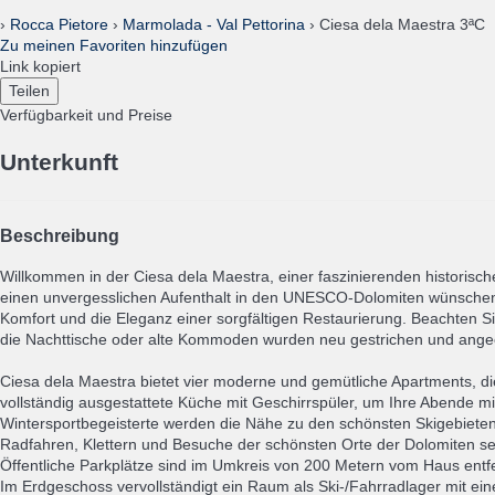
›
Rocca Pietore
›
Marmolada - Val Pettorina
› Ciesa dela Maestra 3ªC
Zu meinen Favoriten hinzufügen
Link kopiert
Teilen
Verfügbarkeit und Preise
Unterkunft
Beschreibung
Willkommen in der Ciesa dela Maestra, einer faszinierenden historisch
einen unvergesslichen Aufenthalt in den UNESCO-Dolomiten wünschen. 
Komfort und die Eleganz einer sorgfältigen Restaurierung. Beachten 
die Nachttische oder alte Kommoden wurden neu gestrichen und ange
Ciesa dela Maestra bietet vier moderne und gemütliche Apartments, d
vollständig ausgestattete Küche mit Geschirrspüler, um Ihre Abende 
Wintersportbegeisterte werden die Nähe zu den schönsten Skigebiete
Radfahren, Klettern und Besuche der schönsten Orte der Dolomiten sei
Öffentliche Parkplätze sind im Umkreis von 200 Metern vom Haus entfe
Im Erdgeschoss vervollständigt ein Raum als Ski-/Fahrradlager mit 