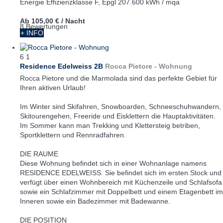
Energie Effizienzklasse F, Epgl 207.600 kWh / mqa
Ab
105,00 €
/ Nacht
8 Bewertungen
+ INFO
6
1
Residence Edelweiss 2B
Rocca Pietore -
Wohnung
Rocca Pietore und die Marmolada sind das perfekte Gebiet für
Ihren aktiven Urlaub!
Im Winter sind Skifahren, Snowboarden, Schneeschuhwandern,
Skitourengehen, Freeride und Eisklettern die Hauptaktivitäten.
Im Sommer kann man Trekking und Klettersteig betriben,
Sportklettern und Rennradfahren.
DIE RAUME
Diese Wohnung befindet sich in einer Wohnanlage namens
RESIDENCE EDELWEISS. Sie befindet sich im ersten Stock und
verfügt über einen Wohnbereich mit Küchenzeile und Schlafsofa
sowie ein Schlafzimmer mit Doppelbett und einem Etagenbett im
Inneren sowie ein Badezimmer mit Badewanne.
DIE POSITION