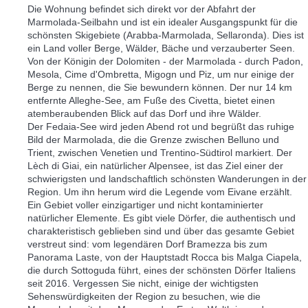
Die Wohnung befindet sich direkt vor der Abfahrt der
Marmolada-Seilbahn und ist ein idealer Ausgangspunkt für die
schönsten Skigebiete (Arabba-Marmolada, Sellaronda). Dies ist
ein Land voller Berge, Wälder, Bäche und verzauberter Seen.
Von der Königin der Dolomiten - der Marmolada - durch Padon,
Mesola, Cime d'Ombretta, Migogn und Piz, um nur einige der
Berge zu nennen, die Sie bewundern können. Der nur 14 km
entfernte Alleghe-See, am Fuße des Civetta, bietet einen
atemberaubenden Blick auf das Dorf und ihre Wälder.
Der Fedaia-See wird jeden Abend rot und begrüßt das ruhige
Bild der Marmolada, die die Grenze zwischen Belluno und
Trient, zwischen Venetien und Trentino-Südtirol markiert. Der
Lèch di Giai, ein natürlicher Alpensee, ist das Ziel einer der
schwierigsten und landschaftlich schönsten Wanderungen in der
Region. Um ihn herum wird die Legende vom Eivane erzählt.
Ein Gebiet voller einzigartiger und nicht kontaminierter
natürlicher Elemente. Es gibt viele Dörfer, die authentisch und
charakteristisch geblieben sind und über das gesamte Gebiet
verstreut sind: vom legendären Dorf Bramezza bis zum
Panorama Laste, von der Hauptstadt Rocca bis Malga Ciapela,
die durch Sottoguda führt, eines der schönsten Dörfer Italiens
seit 2016. Vergessen Sie nicht, einige der wichtigsten
Sehenswürdigkeiten der Region zu besuchen, wie die