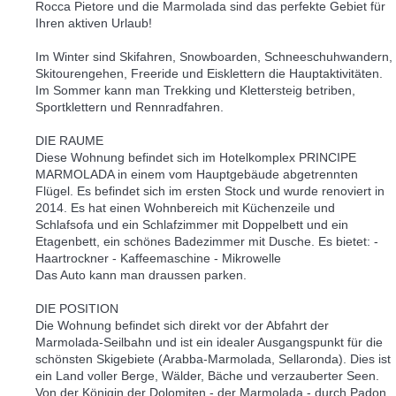
Rocca Pietore und die Marmolada sind das perfekte Gebiet für
Ihren aktiven Urlaub!
Im Winter sind Skifahren, Snowboarden, Schneeschuhwandern,
Skitourengehen, Freeride und Eisklettern die Hauptaktivitäten.
Im Sommer kann man Trekking und Klettersteig betriben,
Sportklettern und Rennradfahren.
DIE RAUME
Diese Wohnung befindet sich im Hotelkomplex PRINCIPE
MARMOLADA in einem vom Hauptgebäude abgetrennten
Flügel. Es befindet sich im ersten Stock und wurde renoviert in
2014. Es hat einen Wohnbereich mit Küchenzeile und
Schlafsofa und ein Schlafzimmer mit Doppelbett und ein
Etagenbett, ein schönes Badezimmer mit Dusche. Es bietet: -
Haartrockner - Kaffeemaschine - Mikrowelle
Das Auto kann man draussen parken.
DIE POSITION
Die Wohnung befindet sich direkt vor der Abfahrt der
Marmolada-Seilbahn und ist ein idealer Ausgangspunkt für die
schönsten Skigebiete (Arabba-Marmolada, Sellaronda). Dies ist
ein Land voller Berge, Wälder, Bäche und verzauberter Seen.
Von der Königin der Dolomiten - der Marmolada - durch Padon,