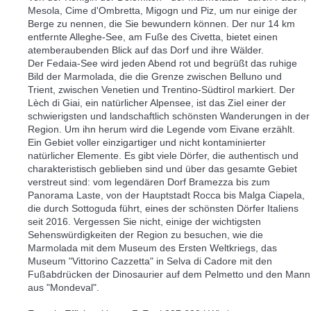
Mesola, Cime d'Ombretta, Migogn und Piz, um nur einige der
Berge zu nennen, die Sie bewundern können. Der nur 14 km
entfernte Alleghe-See, am Fuße des Civetta, bietet einen
atemberaubenden Blick auf das Dorf und ihre Wälder.
Der Fedaia-See wird jeden Abend rot und begrüßt das ruhige
Bild der Marmolada, die die Grenze zwischen Belluno und
Trient, zwischen Venetien und Trentino-Südtirol markiert. Der
Lèch di Giai, ein natürlicher Alpensee, ist das Ziel einer der
schwierigsten und landschaftlich schönsten Wanderungen in der
Region. Um ihn herum wird die Legende vom Eivane erzählt.
Ein Gebiet voller einzigartiger und nicht kontaminierter
natürlicher Elemente. Es gibt viele Dörfer, die authentisch und
charakteristisch geblieben sind und über das gesamte Gebiet
verstreut sind: vom legendären Dorf Bramezza bis zum
Panorama Laste, von der Hauptstadt Rocca bis Malga Ciapela,
die durch Sottoguda führt, eines der schönsten Dörfer Italiens
seit 2016. Vergessen Sie nicht, einige der wichtigsten
Sehenswürdigkeiten der Region zu besuchen, wie die
Marmolada mit dem Museum des Ersten Weltkriegs, das
Museum "Vittorino Cazzetta" in Selva di Cadore mit den
Fußabdrücken der Dinosaurier auf dem Pelmetto und den Mann
aus "Mondeval".