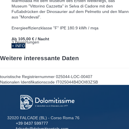
Marmolada mit dem Museum des Ersten Weltkriegs, das
Museum "Vittorino Cazzetta" in Selva di Cadore mit den
Fußabdrücken der Dinosaurier auf dem Pelmetto und den Mann
aus "Mondeval".
Energieeffizienzklasse "F" IPE 180.9 kWh / mqa
Ab
105,00 €
/ Nacht
3 Bewertungen
+ INFO
Weitere interessante Daten
touristische Registriernummer
025044-LOC-00407
Nationalen Identifikationscode
IT025044B4DOI83ZSB
32020 FALCADE (BL) - Corso Roma 76
+39 0437 599777
falcade@dolomitirentals.com