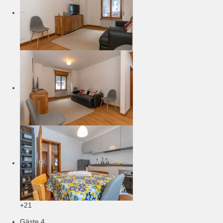
+21
Gäste
4