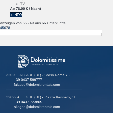
TV
Ab
76,
00 €
/ Nacht
+ INFO
Anzeigen von 55 - 63 aus 66 Unterkünfte
4
5
6
7
8
32020 FALCADE (BL) - Corso Roma 76
+39 0437 599777
falcade@dolomitirentals.com
32022 ALLEGHE (BL) - Piazza Kennedy, 11
+39 0437 723805
alleghe@dolomitirentals.com