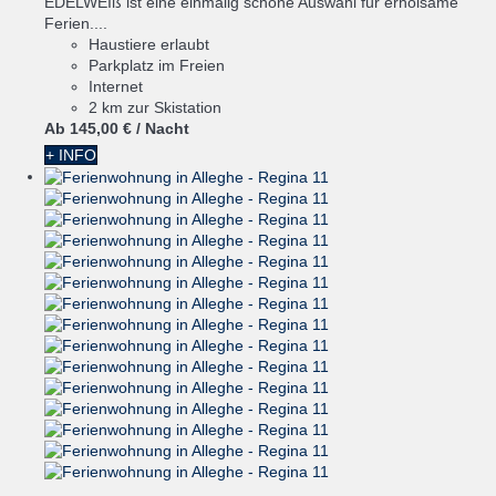
EDELWEIß ist eine einmalig schöne Auswahl für erholsame
Ferien....
Haustiere erlaubt
Parkplatz im Freien
Internet
2 km zur Skistation
Ab
145,
00 €
/ Nacht
+ INFO