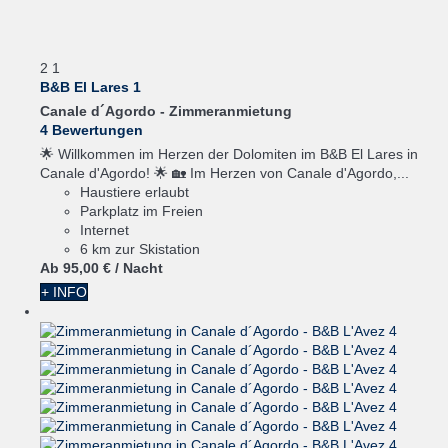
2
1
B&B El Lares 1
Canale d´Agordo -
Zimmeranmietung
4 Bewertungen
🌟 Willkommen im Herzen der Dolomiten im B&B El Lares in
Canale d'Agordo! 🌟 🏡 Im Herzen von Canale d'Agordo,...
Haustiere erlaubt
Parkplatz im Freien
Internet
6 km zur Skistation
Ab
95,
00 €
/ Nacht
+ INFO