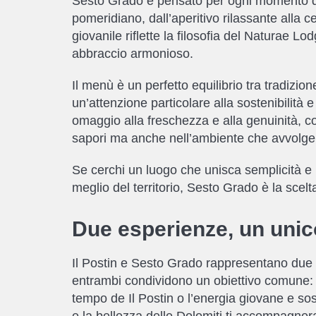
Sesto Grado è pensato per ogni momento del
pomeridiano, dall’aperitivo rilassante alla
giovanile riflette la filosofia del Naturae L
abbraccio armonioso.
Il menù è un perfetto equilibrio tra tradizi
un’attenzione particolare alla sostenibilità e
omaggio alla freschezza e alla genuinità, c
sapori ma anche nell’ambiente che avvolge g
Se cerchi un luogo che unisca semplicità e r
meglio del territorio, Sesto Grado è la scelta
Due esperienze, un unico
Il Postin e Sesto Grado rappresentano due m
entrambi condividono un obiettivo comune: 
tempo de Il Postin o l’energia giovane e sos
e la bellezza delle Dolomiti ti accompagne