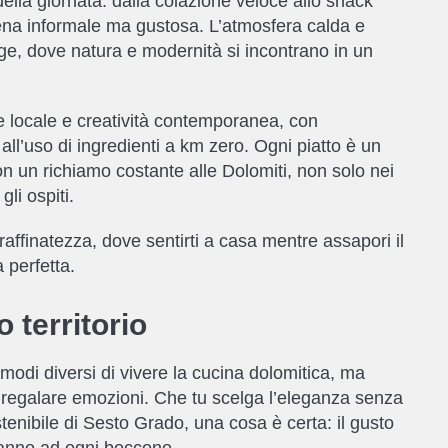
la giornata: dalla colazione veloce allo snack
 cena informale ma gustosa. L’atmosfera calda e
odge, dove natura e modernità si incontrano in un
one locale e creatività contemporanea, con
 all’uso di ingredienti a km zero. Ogni piatto è un
on un richiamo costante alle Dolomiti, non solo nei
li ospiti.
affinatezza, dove sentirti a casa mentre assapori il
 perfetta.
 territorio
odi diversi di vivere la cucina dolomitica, ma
regalare emozioni. Che tu scelga l’eleganza senza
tenibile di Sesto Grado, una cosa è certa: il gusto
ranno ad ogni boccone.